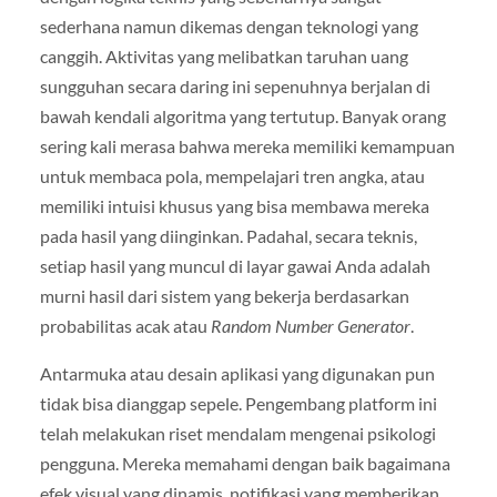
sederhana namun dikemas dengan teknologi yang
canggih. Aktivitas yang melibatkan taruhan uang
sungguhan secara daring ini sepenuhnya berjalan di
bawah kendali algoritma yang tertutup. Banyak orang
sering kali merasa bahwa mereka memiliki kemampuan
untuk membaca pola, mempelajari tren angka, atau
memiliki intuisi khusus yang bisa membawa mereka
pada hasil yang diinginkan. Padahal, secara teknis,
setiap hasil yang muncul di layar gawai Anda adalah
murni hasil dari sistem yang bekerja berdasarkan
probabilitas acak atau
Random Number Generator
.
Antarmuka atau desain aplikasi yang digunakan pun
tidak bisa dianggap sepele. Pengembang platform ini
telah melakukan riset mendalam mengenai psikologi
pengguna. Mereka memahami dengan baik bagaimana
efek visual yang dinamis, notifikasi yang memberikan