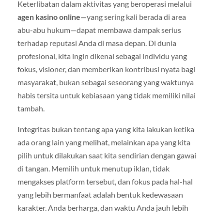
Keterlibatan dalam aktivitas yang beroperasi melalui
agen kasino online
—yang sering kali berada di area
abu-abu hukum—dapat membawa dampak serius
terhadap reputasi Anda di masa depan. Di dunia
profesional, kita ingin dikenal sebagai individu yang
fokus, visioner, dan memberikan kontribusi nyata bagi
masyarakat, bukan sebagai seseorang yang waktunya
habis tersita untuk kebiasaan yang tidak memiliki nilai
tambah.
Integritas bukan tentang apa yang kita lakukan ketika
ada orang lain yang melihat, melainkan apa yang kita
pilih untuk dilakukan saat kita sendirian dengan gawai
di tangan. Memilih untuk menutup iklan, tidak
mengakses platform tersebut, dan fokus pada hal-hal
yang lebih bermanfaat adalah bentuk kedewasaan
karakter. Anda berharga, dan waktu Anda jauh lebih