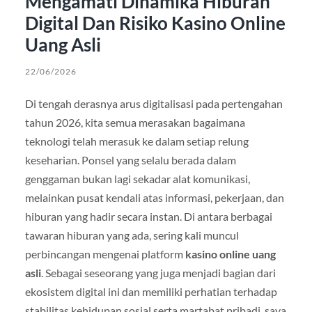
Mengamati Dinamika Hiburan
Digital Dan Risiko Kasino Online
Uang Asli
22/06/2026
Di tengah derasnya arus digitalisasi pada pertengahan
tahun 2026, kita semua merasakan bagaimana
teknologi telah merasuk ke dalam setiap relung
keseharian. Ponsel yang selalu berada dalam
genggaman bukan lagi sekadar alat komunikasi,
melainkan pusat kendali atas informasi, pekerjaan, dan
hiburan yang hadir secara instan. Di antara berbagai
tawaran hiburan yang ada, sering kali muncul
perbincangan mengenai platform
kasino online uang
asli
. Sebagai seseorang yang juga menjadi bagian dari
ekosistem digital ini dan memiliki perhatian terhadap
stabilitas kehidupan sosial serta martabat pribadi, saya