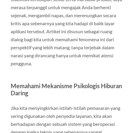
merasa terpanggil untuk mengajak Anda berhenti
sejenak, mengambil napas, dan merenungkan secara
kritis apa sebenarnya yang kita hadapi di balik layar
aplikasi tersebut. Artikel ini disusun sebagai ruang
dialog bagi kita untuk memahami fenomena ini dari
perspektif yang lebih matang, tanpa terjebak dalam
narasi yang dirancang hanya untuk memikat atensi
pengguna.
Memahami Mekanisme Psikologis Hiburan
Daring
Jika kita menyingkirkan istilah-istilah pemasaran yang
sering digunakan oleh penyedia layanan, kita akan
berhadapan dengan sebuah sistem yang beroperasi
dengan logika teknis yang sebenarnya sangat