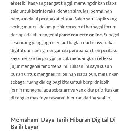
aksesibilitas yang sangat tinggi, memungkinkan siapa
saja untuk berinteraksi dengan simulasi permainan
hanya melalui perangkat pintar. Salah satu topik yang
sering muncul dalam perbincangan di berbagai forum
daring adalah mengenai
game roulette online
. Sebagai
seseorang yang juga menjadi bagian dari masyarakat
digital dan sering mengamati perubahan tren perilaku,
saya merasa terpanggil untuk menuangkan refleksi
jujur mengenai fenomena ini. Tulisan ini saya susun
bukan untuk menghakimi pilihan siapa pun, melainkan
sebagai ruang dialog bagi kita untuk berpikir lebih
jernih mengenai apa sebenarnya yang kita prioritaskan
di tengah masifnya tawaran hiburan daring saat ini.
Memahami Daya Tarik Hiburan Digital Di
Balik Layar