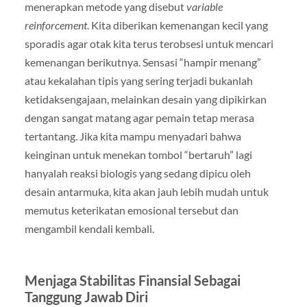
menerapkan metode yang disebut
variable
reinforcement
. Kita diberikan kemenangan kecil yang
sporadis agar otak kita terus terobsesi untuk mencari
kemenangan berikutnya. Sensasi “hampir menang”
atau kekalahan tipis yang sering terjadi bukanlah
ketidaksengajaan, melainkan desain yang dipikirkan
dengan sangat matang agar pemain tetap merasa
tertantang. Jika kita mampu menyadari bahwa
keinginan untuk menekan tombol “bertaruh” lagi
hanyalah reaksi biologis yang sedang dipicu oleh
desain antarmuka, kita akan jauh lebih mudah untuk
memutus keterikatan emosional tersebut dan
mengambil kendali kembali.
Menjaga Stabilitas Finansial Sebagai
Tanggung Jawab Diri