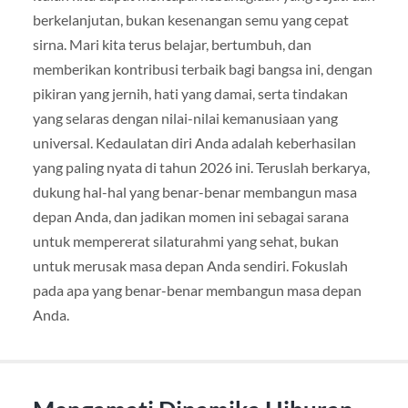
berkelanjutan, bukan kesenangan semu yang cepat
sirna. Mari kita terus belajar, bertumbuh, dan
memberikan kontribusi terbaik bagi bangsa ini, dengan
pikiran yang jernih, hati yang damai, serta tindakan
yang selaras dengan nilai-nilai kemanusiaan yang
universal. Kedaulatan diri Anda adalah keberhasilan
yang paling nyata di tahun 2026 ini. Teruslah berkarya,
dukung hal-hal yang benar-benar membangun masa
depan Anda, dan jadikan momen ini sebagai sarana
untuk mempererat silaturahmi yang sehat, bukan
untuk merusak masa depan Anda sendiri. Fokuslah
pada apa yang benar-benar membangun masa depan
Anda.