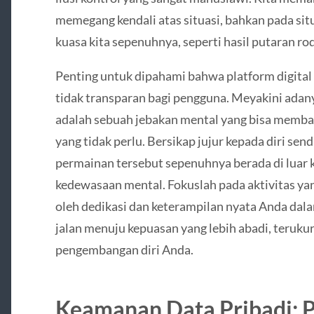
memegang kendali atas situasi, bahkan pada sit
kuasa kita sepenuhnya, seperti hasil putaran rod
Penting untuk dipahami bahwa platform digital
tidak transparan bagi pengguna. Meyakini adany
adalah sebuah jebakan mental yang bisa membaw
yang tidak perlu. Bersikap jujur kepada diri sen
permainan tersebut sepenuhnya berada di luar k
kedewasaan mental. Fokuslah pada aktivitas yan
oleh dedikasi dan keterampilan nyata Anda dala
jalan menuju kepuasan yang lebih abadi, teruku
pengembangan diri Anda.
Keamanan Data Pribadi: P