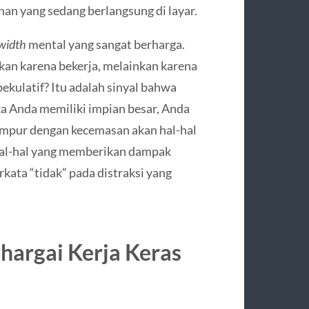
nan yang sedang berlangsung di layar.
width
mental yang sangat berharga.
kan karena bekerja, melainkan karena
pekulatif? Itu adalah sinyal bahwa
a Anda memiliki impian besar, Anda
ampur dengan kecemasan akan hal-hal
 hal-hal yang memberikan dampak
kata “tidak” pada distraksi yang
ghargai Kerja Keras