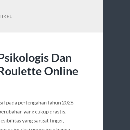
TIKEL
 Psikologis Dan
Roulette Online
asif pada pertengahan tahun 2026,
perubahan yang cukup drastis.
sibilitas yang sangat tinggi,
engan simulasi permainan hanya