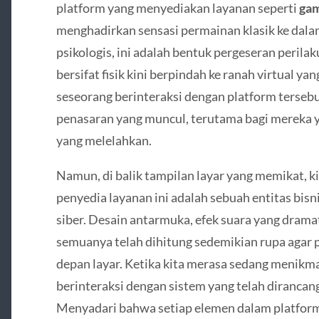
platform yang menyediakan layanan seperti
gam
menghadirkan sensasi permainan klasik ke dala
psikologis, ini adalah bentuk pergeseran perila
bersifat fisik kini berpindah ke ranah virtual yan
seseorang berinteraksi dengan platform tersebu
penasaran yang muncul, terutama bagi mereka ya
yang melelahkan.
Namun, di balik tampilan layar yang memikat, k
penyedia layanan ini adalah sebuah entitas bis
siber. Desain antarmuka, efek suara yang drama
semuanya telah dihitung sedemikian rupa agar 
depan layar. Ketika kita merasa sedang menikma
berinteraksi dengan sistem yang telah dirancan
Menyadari bahwa setiap elemen dalam platform