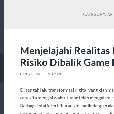
CATEGORY:
AR
Menjelajahi Realitas
Risiko Dibalik Game 
07/07/2026
/
ADMIN
Di tengah laju transformasi digital yang kian m
cara kita mengisi waktu luang telah mengalami 
Berbagai platform hiburan kini hadir dengan akse
memungkinkan siapa saja untuk berinteraksi d