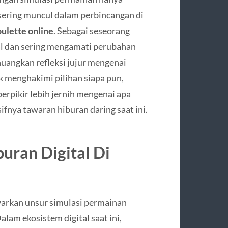
 sering muncul dalam perbincangan di
ulette online
. Sebagai seseorang
tal dan sering mengamati perubahan
nuangkan refleksi jujur mengenai
k menghakimi pilihan siapa pun,
berpikir lebih jernih mengenai apa
ifnya tawaran hiburan daring saat ini.
uran Digital Di
warkan unsur simulasi permainan
lam ekosistem digital saat ini,