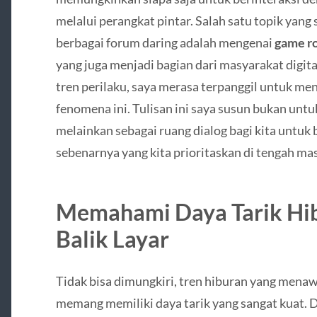
melalui perangkat pintar. Salah satu topik yang
berbagai forum daring adalah mengenai
game ro
yang juga menjadi bagian dari masyarakat digi
tren perilaku, saya merasa terpanggil untuk me
fenomena ini. Tulisan ini saya susun bukan untu
melainkan sebagai ruang dialog bagi kita untuk 
sebenarnya yang kita prioritaskan di tengah mas
Memahami Daya Tarik Hib
Balik Layar
Tidak bisa dimungkiri, tren hiburan yang mena
memang memiliki daya tarik yang sangat kuat. Da