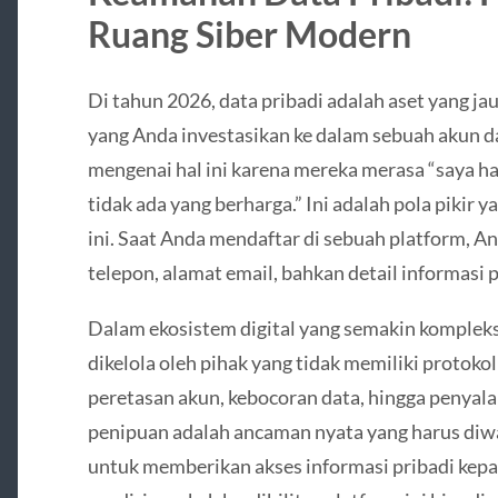
Ruang Siber Modern
Di tahun 2026, data pribadi adalah aset yang jau
yang Anda investasikan ke dalam sebuah akun d
mengenai hal ini karena mereka merasa “saya ha
tidak ada yang berharga.” Ini adalah pola pikir 
ini. Saat Anda mendaftar di sebuah platform,
telepon, alamat email, bahkan detail informasi
Dalam ekosistem digital yang semakin kompleks, 
dikelola oleh pihak yang tidak memiliki protokol
peretasan akun, kebocoran data, hingga penyal
penipuan adalah ancaman nyata yang harus di
untuk memberikan akses informasi pribadi kepad