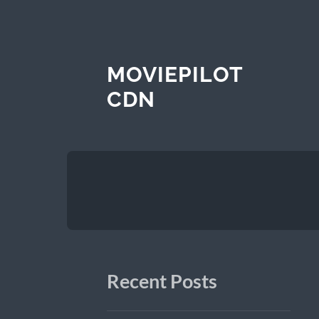
MOVIEPILOT
CDN
Recent Posts