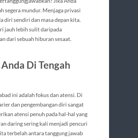
dipertanggungjawabkan? Jika Anda
ah segera mundur. Menjaga privasi
 diri sendiri dan masa depan kita.
 jauh lebih sulit daripada
n dari sebuah hiburan sesaat.
 Anda Di Tengah
abad ini adalah fokus dan atensi. Di
karier dan pengembangan diri sangat
kan atensi penuh pada hal-hal yang
an daring sering kali menjadi pencuri
kita terbelah antara tanggung jawab